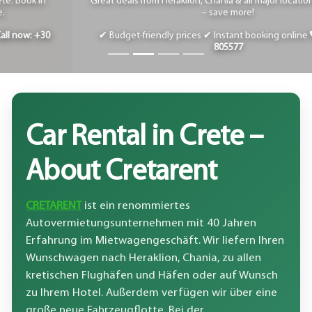
Great deals from Heraklion, Chania & all major locations.
Book early
– save more!
✔ Budget-friendly prices
✔ Instant booking online
+30 6945
805577
Car Rental in Crete –
About Cretarent
CRETARENT
ist ein renommiertes
Autovermietungsunternehmen mit 40 Jahren
Erfahrung im Mietwagengeschäft. Wir liefern Ihren
Wunschwagen nach Heraklion, Chania, zu allen
kretischen Flughäfen und Häfen oder auf Wunsch
zu Ihrem Hotel. Außerdem verfügen wir über eine
große neue Fahrzeugflotte. Bei der